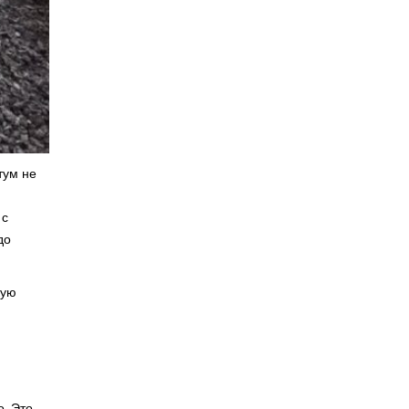
тум не
 с
до
кую
о. Это