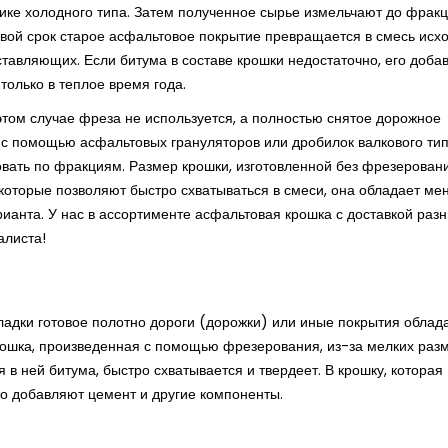
ке холодного типа. Затем полученное сырье измельчают до фрак
свой срок старое асфальтовое покрытие превращается в смесь исх
ставляющих. Если битума в составе крошки недостаточно, его доба
только в теплое время года.
этом случае фреза не используется, а полностью снятое дорожное
с помощью асфальтовых грануляторов или дробилок валкового тип
ать по фракциям. Размер крошки, изготовленной без фрезеровани
 которые позволяют быстро схватываться в смеси, она обладает м
рианта. У нас в ассортименте асфальтовая крошка с доставкой раз
алиста!
ладки готовое полотно дороги (дорожки) или иные покрытия облад
крошка, произведенная с помощью фрезерования, из-за мелких раз
я в ней битума, быстро схватывается и твердеет. В крошку, которая
о добавляют цемент и другие компоненты.