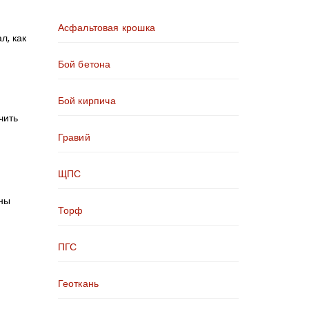
Асфальтовая крошка
л, как
Бой бетона
Бой кирпича
чить
Гравий
ЩПС
ены
Торф
ПГС
Геоткань