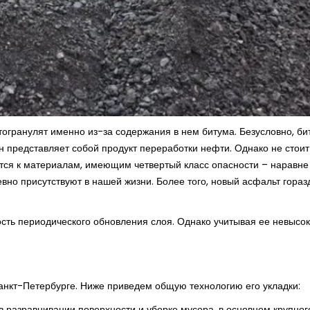
огранулят именно из-за содержания в нем битума. Безусловно, би
он представляет собой продукт переработки нефти. Однако не стоит
тся к материалам, имеющим четвертый класс опасности – наравне
вно присутствуют в нашей жизни. Более того, новый асфальт гораз
сть периодического обновления слоя. Однако учитывая ее невысо
Санкт-Петербурге. Ниже приведем общую технологию его укладки:
в разравнивании поверхности и уборке мусора, в основном крупног