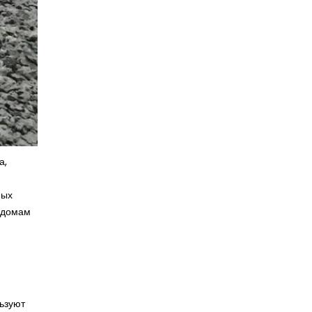
а,
ных
 домам
ьзуют