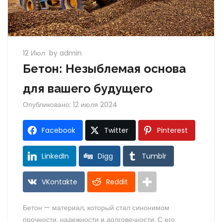
12 Июл
by admin
Бетон: Незыблемая основа
для вашего будущего
Опубликовано: 12 июля 2024
Facebook
Twitter
Pinterest
LinkedIn
Digg
Tumblr
VKontakte
Reddit
Бетон — материал, который стал синонимом
прочности, надежности и долговечности. С его