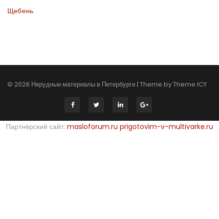
Щебень
© 2026 Нерудные материалы в Петербурге | Theme by
Theme ICY
Партнёрский сайт:
masloforum.ru
prigotovim-v-multivarke.ru