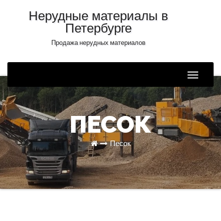
Нерудные материалы в
Петербурге
Продажа нерудных материалов
Toggle
Naviga
ПЕСОК
Песок