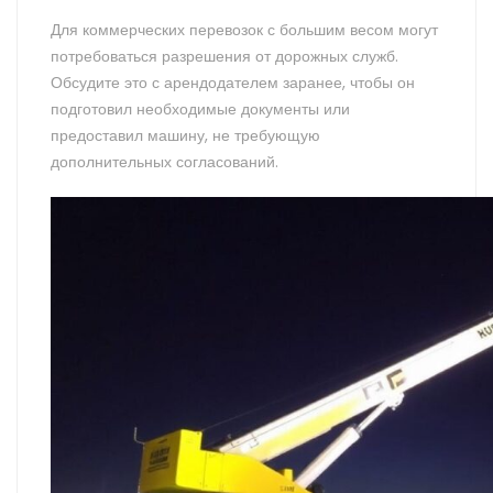
Для коммерческих перевозок с большим весом могут
потребоваться разрешения от дорожных служб.
Обсудите это с арендодателем заранее, чтобы он
подготовил необходимые документы или
предоставил машину, не требующую
дополнительных согласований.