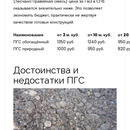
(песчано-гравийная смесь) цена за 1 м3 в СПб
оказывается значительно ниже. Это позволяет
экономить бюджет, практически не жертвуя
качеством готовых конструкций.
Наименование
от 3 м. куб.
от 10 м. куб.
от 20 
ПГС обогащённый
1350 руб.
1240 руб.
950 ру
ПГС природный
1000 руб.
950 руб.
820 ру
Достоинства и
недостатки ПГС