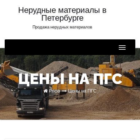
Нерудные материалы в
Петербурге
Продажа нерудных материалов
Toggle
Naviga
ЦЕНЫ НА ПГС
Price
Цены на ПГС