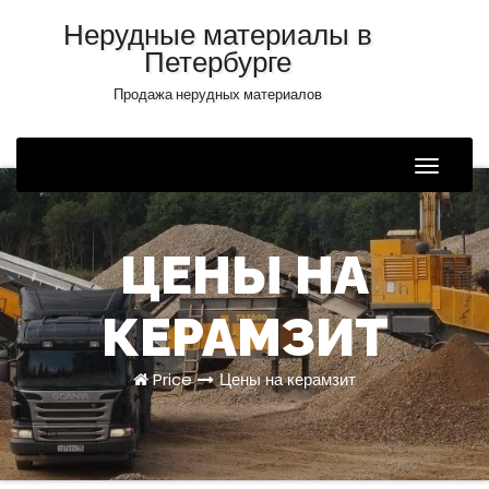
Нерудные материалы в
Петербурге
Продажа нерудных материалов
Toggle
Naviga
ЦЕНЫ НА
КЕРАМЗИТ
Price
Цены на керамзит