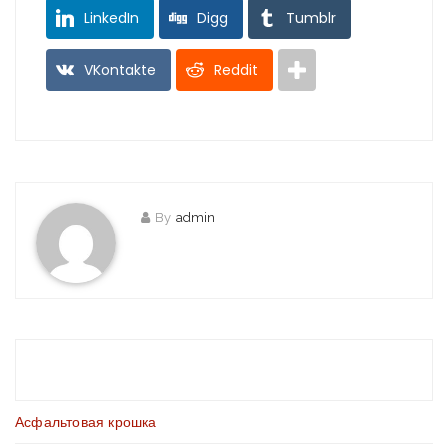
LinkedIn
Digg
Tumblr
VKontakte
Reddit
By
admin
Асфальтовая крошка