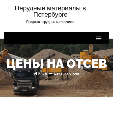
Нерудные материалы в
Петербурге
Продажа нерудных материалов
Toggle
Naviga
ЦЕНЫ НА ОТСЕВ
Price
Цены на отсев