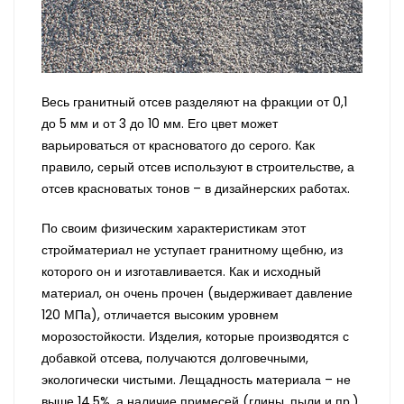
Весь гранитный отсев разделяют на фракции от 0,1
до 5 мм и от 3 до 10 мм. Его цвет может
варьироваться от красноватого до серого. Как
правило, серый отсев используют в строительстве, а
отсев красноватых тонов – в дизайнерских работах.
По своим физическим характеристикам этот
стройматериал не уступает гранитному щебню, из
которого он и изготавливается. Как и исходный
материал, он очень прочен (выдерживает давление
120 МПа), отличается высоким уровнем
морозостойкости. Изделия, которые производятся с
добавкой отсева, получаются долговечными,
экологически чистыми. Лещадность материала – не
выше 14,5%, а наличие примесей (глины, пыли и пр.)