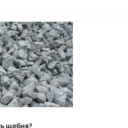
ть щебня?