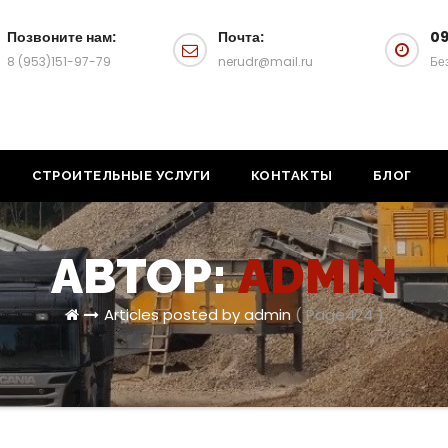
Позвоните нам:
Почта:
09
8 (953)151-97-79
nerudr@mail.ru
Бе
СТРОИТЕЛЬНЫЕ УСЛУГИ
КОНТАКТЫ
БЛОГ
АВТОР:
ADMIN
Articles posted by admin
( Page424 )