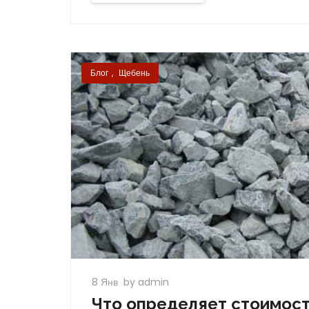
Блог
,
Щебень
8 Янв
by admin
Что определяет стоимос