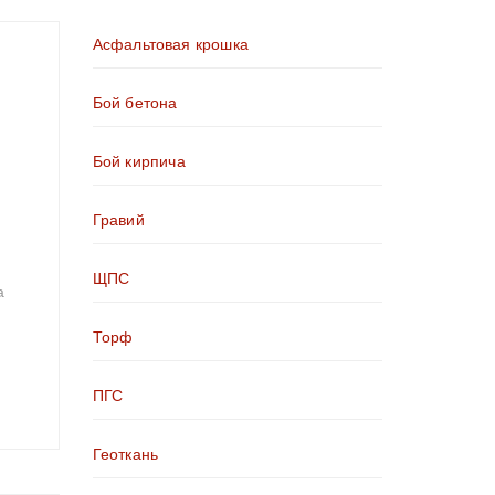
Асфальтовая крошка
Бой бетона
Бой кирпича
Гравий
ЩПС
а
Торф
ПГС
Геоткань